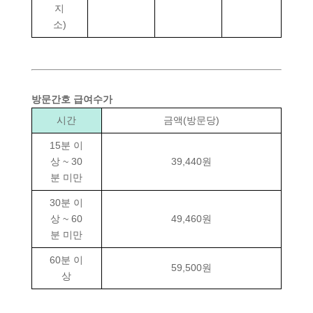
지
소)
방문간호 급여수가
시간
금액(방문당)
15분 이
상 ~ 30
39,440원
분 미만
30분 이
상 ~ 60
49,460원
분 미만
60분 이
59,500원
상