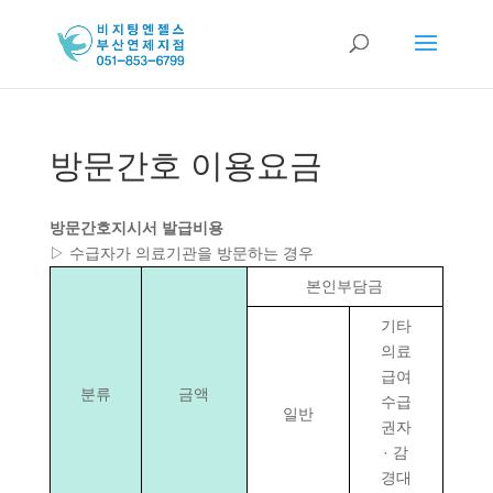
방문간호 이용요금
방문간호지시서 발급비용
▷ 수급자가 의료기관을 방문하는 경우
본인부담금
기타
의료
급여
분류
금액
수급
일반
권자
· 감
경대