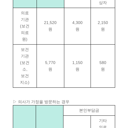
상자
의료
기관
21,520
4,300
2,150
(보건
원
원
원
의료
원)
보건
기관
(보건
5,770
1,150
580
소,
원
원
원
보건
지소)
▷ 의사가 가정을 방문하는 경우
본인부담금
기타
의료